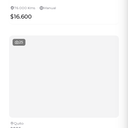
·
76.000 Kms
Manual
$16.600
25
Quito