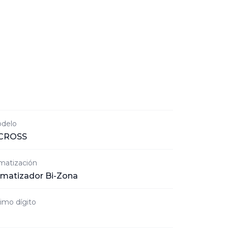
delo
 CROSS
imatización
imatizador Bi-Zona
timo dígito