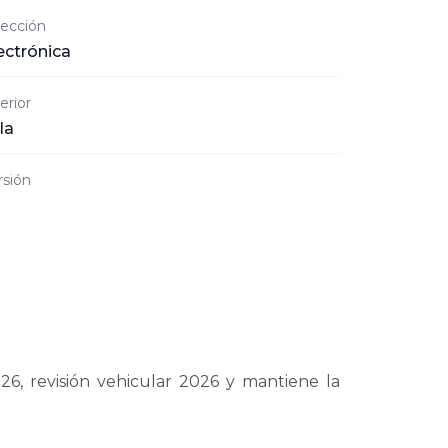
rección
ectrónica
erior
la
rsión
6, revisión vehicular 2026 y mantiene la