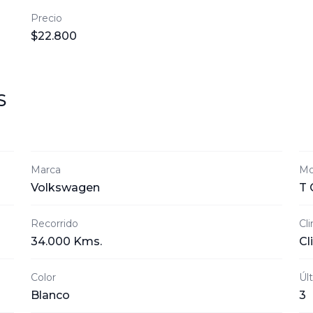
Precio
$22.800
S
Marca
Mo
Volkswagen
T
Recorrido
Cl
34.000 Kms.
Cl
Color
Úl
Blanco
3